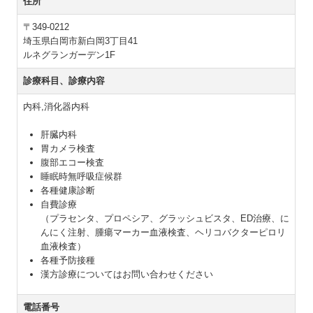
住所
〒349-0212
埼玉県白岡市新白岡3丁目41
ルネグランガーデン1F
診療科目、診療内容
内科,消化器内科
肝臓内科
胃カメラ検査
腹部エコー検査
睡眠時無呼吸症候群
各種健康診断
自費診療
（プラセンタ、プロペシア、グラッシュビスタ、ED治療、に
んにく注射、腫瘍マーカー血液検査、ヘリコバクターピロリ
血液検査）
各種予防接種
漢方診療についてはお問い合わせください
電話番号